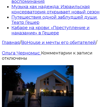
воспоминания
Музыка как надежда: Израильская
консерватория открывает новый сезон
Путешествия одной заблудшей души.
Театр Гешер
Кабаре на крови: «Преступление и
наказание» в Гешере
Главная
/
BoHouse и мечты его обитателей
/
Ольга Черномыс
Комментарии
к записи
отключены