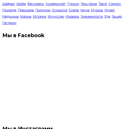
Шафран
Хайфа
Фестиваль
Университет
Туризм
Тель-Авив
Театр
Стартап
Природа
Премьера
Политика
Открытия
Опера
Наука
Музыка
Музей
Медицина
Корона
История
Искусство
Израиль
Знаменитости
Еда
Гешер
Гастроли
Мы в Facebook
Мы в Инстаграмм