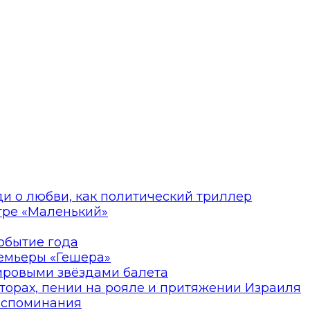
ди о любви, как политический триллер
атре «Маленький»
событие года
ремьеры «Гешера»
мировыми звёздами балета
торах, пении на рояле и притяжении Израиля
оспоминания