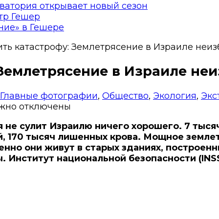
ватория открывает новый сезон
тр Гешер
ние» в Гешере
ть катастрофу: Землетрясение в Израиле неи
Землетрясение в Израиле не
Главные фотографии
,
Общество
,
Экология
,
Экс
ежно
отключены
не сулит Израилю ничего хорошего. 7 тысяч
, 170 тысяч лишенных крова.
Мощное землет
енно они живут в старых зданиях, построенн
 Институт национальной безопасности (INSS