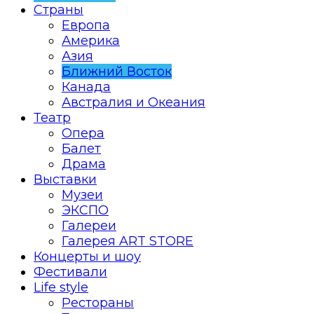
Страны
Европа
Америка
Азия
Ближний Восток
Канада
Австралия и Океания
Театр
Опера
Балет
Драма
Выставки
Музеи
ЭКСПО
Галереи
Галерея ART STORE
Концерты и шоу
Фестивали
Life style
Рестораны