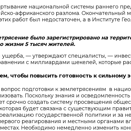
вертывание национальной системы раннего пре
ийско-африканского разлома. Окончательный 
 этих работ был недостаточен, а в Институте 
трясение было зарегистрировано на террито
ло жизни 5 тысяч жителей.
 ущерба, — утверждают специалисты, — инвест
равнении с миллиардами шекелей, которые рас
м, чтобы повысить готовность к сильному 
 вопрос подготовки к землетрясениям
в нацио
изовать. Поскольку знания и осведомленност
ет срочно создать систему просвещения общ
которая будет связана с существующим прави
за реализацию государственной политики и за
ервого реагирования и местными органами вл
а местах. Необходимо немедленно изменить ко