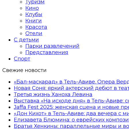
Туризм
Кино
Клубы
Книги
Красота
Отели
С детьми
Парки развлечений
Представления
Спорт
Свежие новости
«Бал-маскарад» в Тель-Авиве. Опера Вер
Новая Соня: яркий актерский дебют в те
Третья жизнь Ханоха Левина
Выставка «На исходе дня» в Тель-Авиве: 
Jaffa Fest 2025: женская сцена и новые п
«Дон Кихот» в Тель-Авиве: два вечера с 
Елизавета Блюмина: о еврейских компози
Братья Хенкины: параллельные миры и в