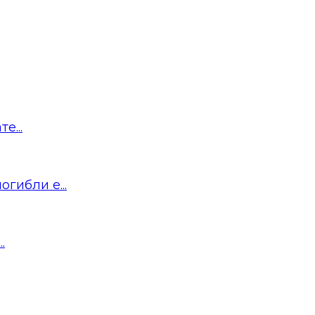
е...
гибли е...
.