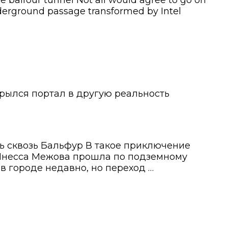
he balfour tunnel Not all would agree to go on
erground passage transformed by Intel
крылся портал в другую реальность
ь сквозь Бальфур В такое приключение
. Инесса Межова прошла по подземному
в городе недавно, но переход …