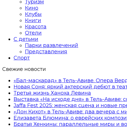
Туризм
Кино
Клубы
Книги
Красота
Отели
С детьми
Парки развлечений
Представления
Спорт
Свежие новости
«Бал-маскарад» в Тель-Авиве. Опера Вер
Новая Соня: яркий актерский дебют в те
Третья жизнь Ханоха Левина
Выставка «На исходе дня» в Тель-Авиве: 
Jaffa Fest 2025: женская сцена и новые п
«Дон Кихот» в Тель-Авиве: два вечера с 
Елизавета Блюмина: о еврейских компози
Братья Хенкины: параллельные миры и в