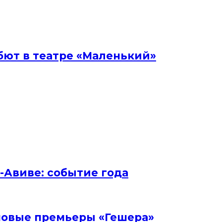
бют в театре «Маленький»
ь-Авиве: событие года
и новые премьеры «Гешера»