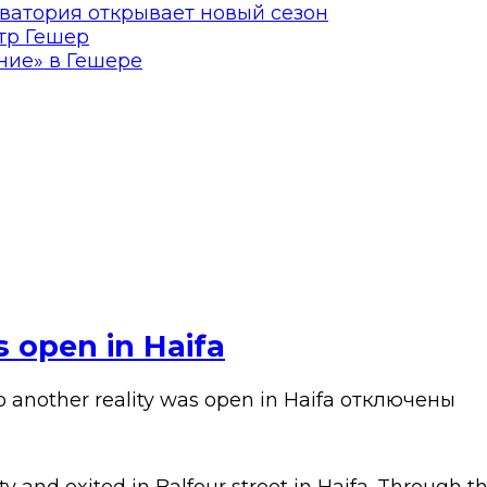
ватория открывает новый сезон
тр Гешер
ние» в Гешере
s open in Haifa
 another reality was open in Haifa
отключены