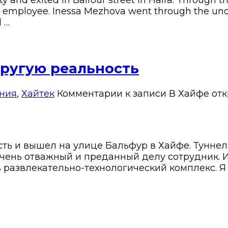
 and exited in Balfour street in Haifa. Through t
 employee. Inessa Mezhova went through the und
 …
другую реальность
ния
,
Хайтек
Комментарии
к записи В Хайфе от
ть и вышел на улице Бальфур в Хайфе. Туннел
 очень отважный и преданный делу сотрудник
 развлекательно-технологический комплекс. Я 