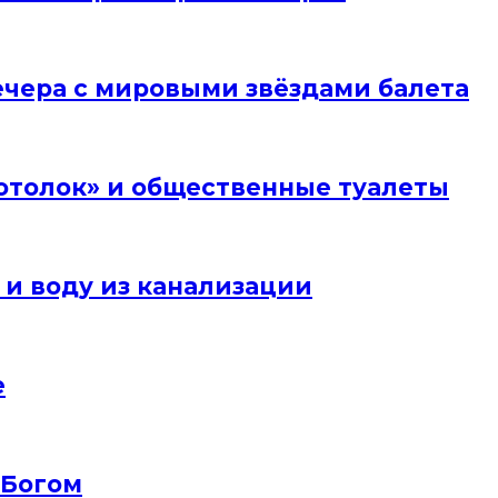
вечера с мировыми звёздами балета
отолок» и общественные туалеты
 и воду из канализации
е
 Богом