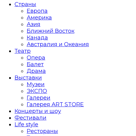
Страны
Европа
Америка
Азия
Ближний Восток
Канада
Австралия и Океания
Театр
Опера
Балет
Драма
Выставки
Музеи
ЭКСПО
Галереи
Галерея ART STORE
Концерты и шоу
Фестивали
Life style
Рестораны