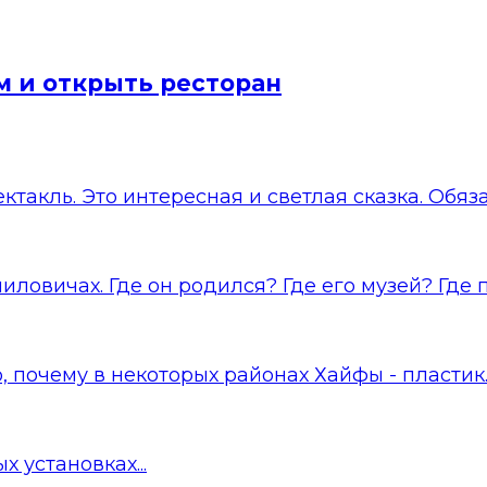
м и открыть ресторан
такль. Это интересная и светлая сказка. Обязат
ловичах. Где он родился? Где его музей? Где по
о, почему в некоторых районах Хайфы - пластик..
 установках...