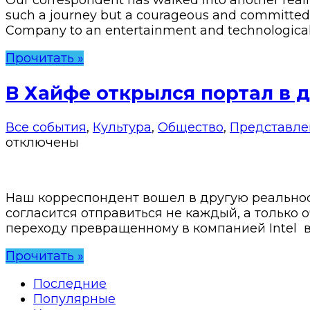
Our correspondent has walked into another reality
such a journey but a courageous and committed
Company to an entertainment and technological
Прочитать »
В Хайфе открылся портал в 
Все события
,
Культура
,
Общество
,
Представле
отключены
Наш корреспондент вошел в другую реальнос
согласится отправиться не каждый, а только
переходу превращенному в компанией Intel в
Прочитать »
Последние
Популярные