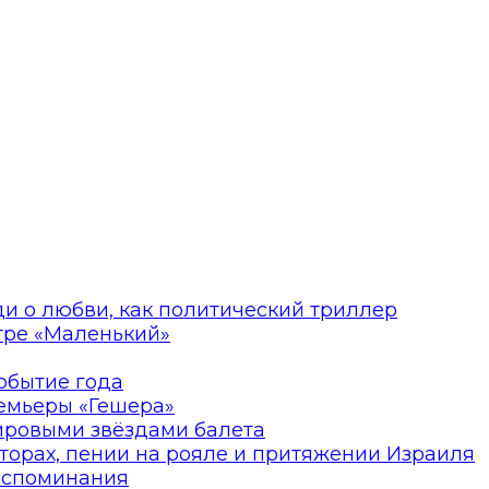
ди о любви, как политический триллер
атре «Маленький»
событие года
ремьеры «Гешера»
мировыми звёздами балета
торах, пении на рояле и притяжении Израиля
оспоминания