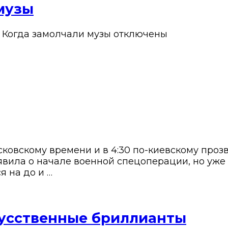
 музы
: Когда замолчали музы
отключены
осковскому времени и в 4:30 по-киевскому про
явила о начале военной спецоперации, но уже 
я на до и …
кусственные бриллианты