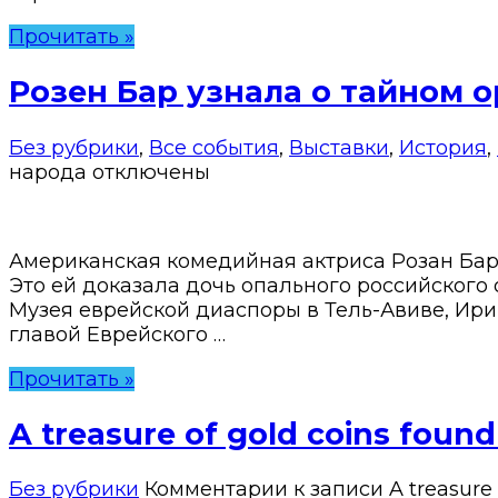
Прочитать »
Розен Бар узнала о тайном 
Без рубрики
,
Все события
,
Выставки
,
История
,
народа
отключены
Американская комедийная актриса Розан Бар
Это ей доказала дочь опального российского
Музея еврейской диаспоры в Тель-Авиве, Ири
главой Еврейского …
Прочитать »
A treasure of gold coins found
Без рубрики
Комментарии
к записи A treasure 