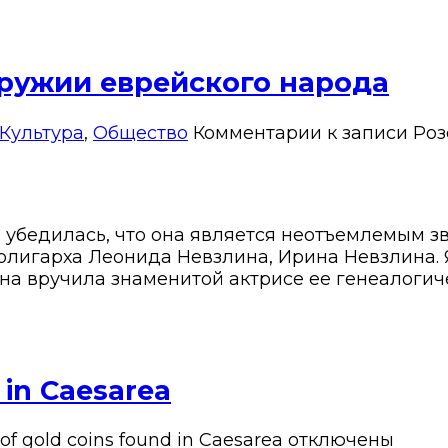
оружии еврейского народа
Культура
,
Общество
Комментарии
к записи Роз
 убедилась, что она является неотъемлемым з
 олигарха Леонида Невзлина, Ирина Невзлина.
на вручила знаменитой актрисе ее генеалогич
 in Caesarea
of gold coins found in Caesarea
отключены