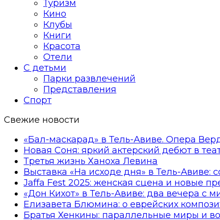
Туризм
Кино
Клубы
Книги
Красота
Отели
С детьми
Парки развлечений
Представления
Спорт
Свежие новости
«Бал-маскарад» в Тель-Авиве. Опера Вер
Новая Соня: яркий актерский дебют в те
Третья жизнь Ханоха Левина
Выставка «На исходе дня» в Тель-Авиве: 
Jaffa Fest 2025: женская сцена и новые п
«Дон Кихот» в Тель-Авиве: два вечера с 
Елизавета Блюмина: о еврейских компози
Братья Хенкины: параллельные миры и в