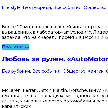
Life style
,
Без рубрики
,
Все события
,
Общество
Более 20 миллионов шекелей инвестировано 
выращенных в лабораторных условиях. Лидер
заявила, что на очереди проекты в России и
Прочитать »
Любовь за рулем. «AutoMotor 
Без рубрики
,
Все события
,
Общество
,
Хайтек
К
McLaren, Ferrari, Aston Martin, Porsche, BMW,
выставлены на площадках ежегодного автоса
джипы, уникальные ретро-автомобили и военн
израильских …