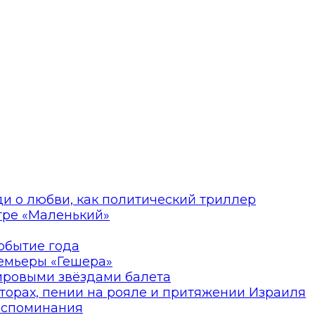
ди о любви, как политический триллер
атре «Маленький»
событие года
ремьеры «Гешера»
мировыми звёздами балета
торах, пении на рояле и притяжении Израиля
оспоминания