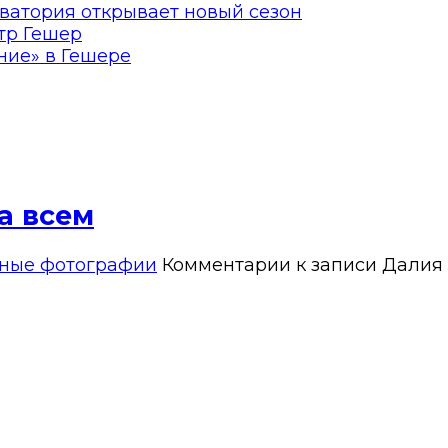
ватория открывает новый сезон
тр Гешер
ние» в Гешере
а всем
вные фотографии
Комментарии
к записи Далия 