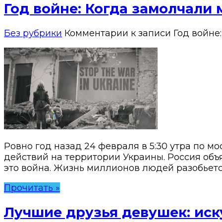
Год войне: Когда замолчали
Без рубрики
Комментарии
к записи Год войне
Ровно год назад 24 февраля в 5:30 утра по м
действий на территории Украины. Россия объ
это война. Жизнь миллионов людей разобьетс
Прочитать »
Лучшие друзья девушек: ис