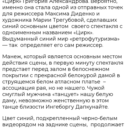
«Цирк» Григория Александрова. Вероятно,
именно она стала одной из отправных точек
для режиссера Максима Диденко и
художника Марии Трегубовой, сделавших
синий основным цветом
своего спектакля с
одноименным названием «Цирк».
Выдуманный синий мир «ретрофутуризма»
— так
определяет его сам режиссер.
Манеж, который является основным местом
действия сцены, в первую минуту спектакля
предстает перед залом в белоснежном
покрытии с прекрасной белокурой дамой в
струящемся белом атласном платье
–
ассоциация рая, но не нашего. Чужой
смуглый мужчина «танцует» нашу белую
даму, невозможно женственную в этом
танце близости Ингеборгу Дапкунайте.
Цвет синий, подкрепленный черно-белым
видеорядом на заднике сцены,
продолжает