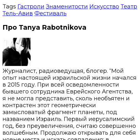
Tags
Гастроли
Знаменитости
Искусство
Театр
Тель-Авив
Фестиваль
Про Tanya Rabotnikova
Журналист, радиоведущая, блогер. “Мой
опыт настоящей израильской жизни начался
в 2015 году. При всей осведомленности
бывшего сотрудника Еврейского Агентства,
я не могла представить, сколь необъятен и
контрастен этот геометрически
замысловатый фрагмент планеты, под
названием Израиль. Первый иерусалимский
год, без преувеличения, считаю совершенно
волшебным. Продолжаю открывать для себя
новые места и искать совпадения: в