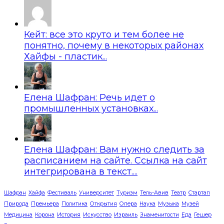
Кейт: все это круто и тем более не
понятно, почему в некоторых районах
Хайфы - пластик...
Елена Шафран: Речь идет о
промышленных установках...
Елена Шафран: Вам нужно следить за
расписанием на сайте. Ссылка на сайт
интегрирована в текст....
Шафран
Хайфа
Фестиваль
Университет
Туризм
Тель-Авив
Театр
Стартап
Природа
Премьера
Политика
Открытия
Опера
Наука
Музыка
Музей
Медицина
Корона
История
Искусство
Израиль
Знаменитости
Еда
Гешер