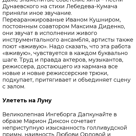
Дунаевского на стихи Лебедева-Кумача
приняли иное звучание.
Переаранжированые Иваном Кушниром,
постоянным соавтором Максима Диденко,
они звучат в исполнении живого
инструментального ансамбля, артисты также
поют «вживую». Надо сказать, что эта работа
«вживую», чувствуется в каждом буквально
шаге. Труд и правда актеров, музыкантов,
режиссера, достающего из кармана все
новые и новые режиссерские трюки,
подкупает, притягивает и объединяет сцену
с залом.
Улететь на Луну
Великолепная Ингеборга Дапкунайте в
образе Марион Диксон сочетает
неприступную изысканность голливудской
примы, наивность Любови Орловой и