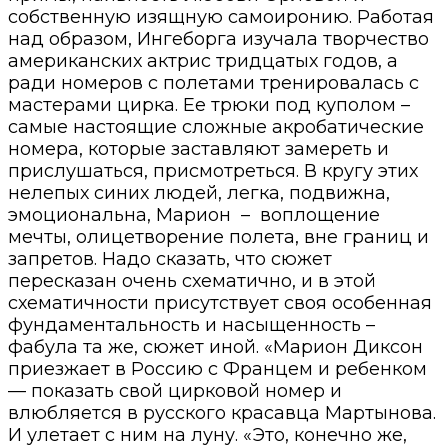
собственную изящную самоиронию. Работая
над образом, Ингеборга изучала творчество
американских актрис тридцатых годов, а
ради номеров с полетами тренировалась с
мастерами цирка. Ее трюки под куполом –
самые настоящие сложные акробатические
номера, которые заставляют замереть и
прислушаться, присмотреться. В кругу этих
нелепых синих людей, легка, подвижна,
эмоциональна, Марион
–
воплощение
мечты, олицетворение полета, вне границ и
запретов. Надо сказать, что сюжет
пересказан очень схематично, и в этой
схематичности присутствует своя особенная
фундаментальность и насыщенность –
фабула та же, сюжет иной. «Марион Диксон
приезжает в Россию с Францем и ребенком
— показать свой цирковой номер и
влюбляется в русского красавца Мартынова.
И улетает с ним на луну. «Это, конечно же,