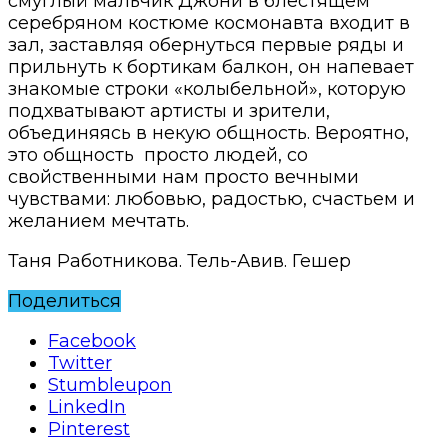
смуглый мальчик Джони в блестящем
серебряном костюме космонавта входит в
зал, заставляя обернуться первые ряды и
прильнуть к бортикам балкон, он напевает
знакомые строки «колыбельной», которую
подхватывают артисты и зрители,
объединяясь в некую общность. Вероятно,
это общность
просто людей, со
свойственными нам просто вечными
чувствами: любовью, радостью, счастьем и
желанием мечтать.
Таня Работникова. Тель-Авив. Гешер
Поделиться
Facebook
Twitter
Stumbleupon
LinkedIn
Pinterest