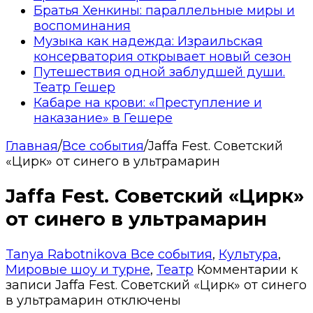
Братья Хенкины: параллельные миры и
воспоминания
Музыка как надежда: Израильская
консерватория открывает новый сезон
Путешествия одной заблудшей души.
Театр Гешер
Кабаре на крови: «Преступление и
наказание» в Гешере
Главная
/
Все события
/
Jaffa Fest. Советский
«Цирк» от синего в ультрамарин
Jaffa Fest. Советский «Цирк»
от синего в ультрамарин
Tanya Rabotnikova
Все события
,
Культура
,
Мировые шоу и турне
,
Театр
Комментарии
к
записи Jaffa Fest. Советский «Цирк» от синего
в ультрамарин
отключены