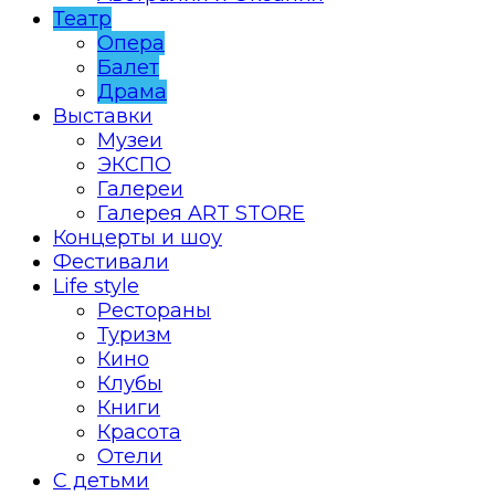
Театр
Опера
Балет
Драма
Выставки
Музеи
ЭКСПО
Галереи
Галерея ART STORE
Концерты и шоу
Фестивали
Life style
Рестораны
Туризм
Кино
Клубы
Книги
Красота
Отели
С детьми