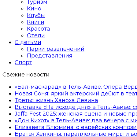
Туризм
Кино
Клубы
Книги
Красота
Отели
С детьми
Парки развлечений
Представления
Спорт
Свежие новости
«Бал-маскарад» в Тель-Авиве. Опера Вер
Новая Соня: яркий актерский дебют в те
Третья жизнь Ханоха Левина
Выставка «На исходе дня» в Тель-Авиве: 
Jaffa Fest 2025: женская сцена и новые п
«Дон Кихот» в Тель-Авиве: два вечера с 
Елизавета Блюмина: о еврейских компози
Братья Хенкины: параллельные миры и в