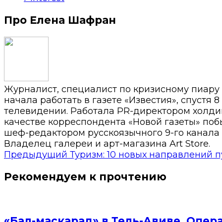
Про Елена Шафран
Журналист, специалист по кризисному пиару
начала работать в газете «Известия», спустя 
телевидении. Работала PR-директором холди
качестве корреспондента «Новой газеты» побы
шеф-редактором русскоязычного 9-го канала 
Владелец галереи и арт-магазина Art Store.
Предыдущий
Туризм: 10 новых направлений 
Рекомендуем к прочтению
«Бал-маскарад» в Тель-Авиве. Опер