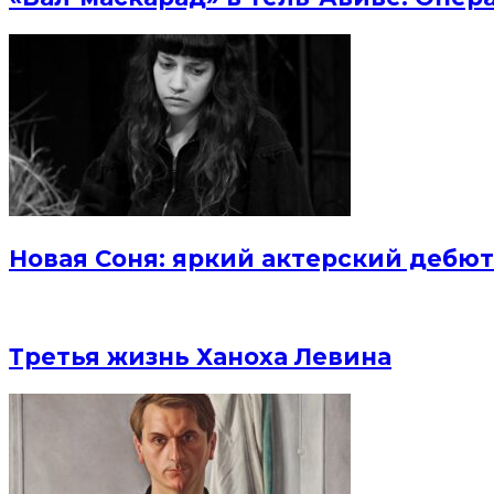
Новая Соня: яркий актерский дебют
Третья жизнь Ханоха Левина