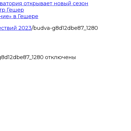
ватория открывает новый сезон
тр Гешер
ние» в Гешере
ествий 2023
/
budva-g8d12dbe87_1280
g8d12dbe87_1280
отключены