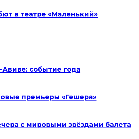
бют в театре «Маленький»
ь-Авиве: событие года
и новые премьеры «Гешера»
вечера с мировыми звёздами балета