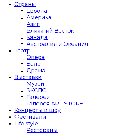
Страны
Европа
Америка
Азия
Ближний Восток
Канада
Австралия и Океания
Театр
Опера
Балет
Драма
Выставки
Музеи
ЭКСПО
Галереи
Галерея ART STORE
Концерты и шоу
Фестивали
Life style
Рестораны