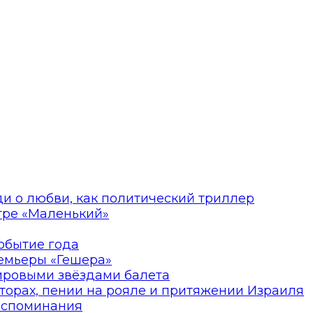
ди о любви, как политический триллер
атре «Маленький»
событие года
ремьеры «Гешера»
мировыми звёздами балета
торах, пении на рояле и притяжении Израиля
оспоминания