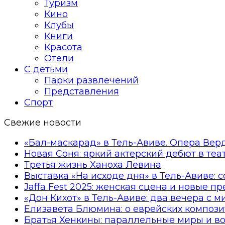
Туризм
Кино
Клубы
Книги
Красота
Отели
С детьми
Парки развлечений
Представления
Спорт
Свежие новости
«Бал-маскарад» в Тель-Авиве. Опера Вер
Новая Соня: яркий актерский дебют в те
Третья жизнь Ханоха Левина
Выставка «На исходе дня» в Тель-Авиве: 
Jaffa Fest 2025: женская сцена и новые п
«Дон Кихот» в Тель-Авиве: два вечера с 
Елизавета Блюмина: о еврейских компози
Братья Хенкины: параллельные миры и в