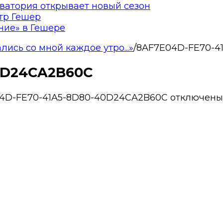
ватория открывает новый сезон
тр Гешер
ние» в Гешере
ись со мной каждое утро...»
/
8AF7E04D-FE70-4
0D24CA2B60C
04D-FE70-41A5-8D80-40D24CA2B60C
отключены