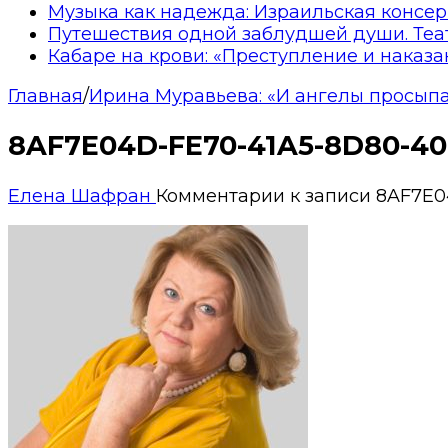
Музыка как надежда: Израильская консер
Путешествия одной заблудшей души. Теа
Кабаре на крови: «Преступление и наказа
Главная
/
Ирина Муравьева: «И ангелы просыпал
8AF7E04D-FE70-41A5-8D80-4
Елена Шафран
Комментарии
к записи 8AF7E