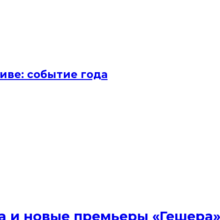
иве: событие года
ена и новые премьеры «Гешера