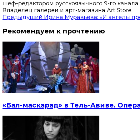
шеф-редактором русскоязычного 9-го канала 
Владелец галереи и арт-магазина Art Store.
Предыдущий
Ирина Муравьева: «И ангелы пр
Рекомендуем к прочтению
«Бал-маскарад» в Тель-Авиве. Опер