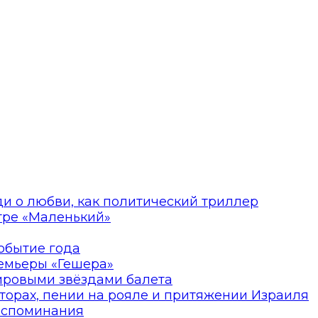
ди о любви, как политический триллер
атре «Маленький»
событие года
ремьеры «Гешера»
мировыми звёздами балета
торах, пении на рояле и притяжении Израиля
оспоминания