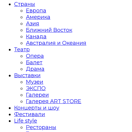
Страны
Европа
Америка
Азия
Ближний Восток
Канада
Австралия и Океания
Театр
Опера
Балет
Драма
Выставки
Музеи
ЭКСПО
Галереи
Галерея ART STORE
Концерты и шоу
Фестивали
Life style
Рестораны