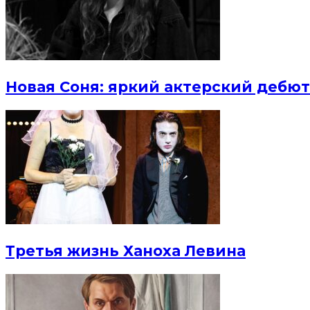
Новая Соня: яркий актерский дебют
Третья жизнь Ханоха Левина