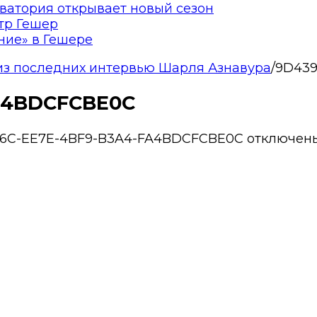
ватория открывает новый сезон
тр Гешер
ние» в Гешере
 из последних интервью Шарля Азнавура
/
9D439
A4BDCFCBE0C
96C-EE7E-4BF9-B3A4-FA4BDCFCBE0C
отключен