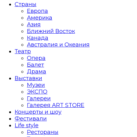
Страны
Европа
Америка
Азия
Ближний Восток
Канада
Австралия и Океания
Театр
Опера
Балет
Драма
Выставки
Музеи
ЭКСПО
Галереи
Галерея ART STORE
Концерты и шоу
Фестивали
Life style
Рестораны