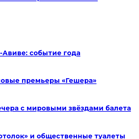
ь-Авиве: событие года
и новые премьеры «Гешера»
вечера с мировыми звёздами балета
отолок» и общественные туалеты