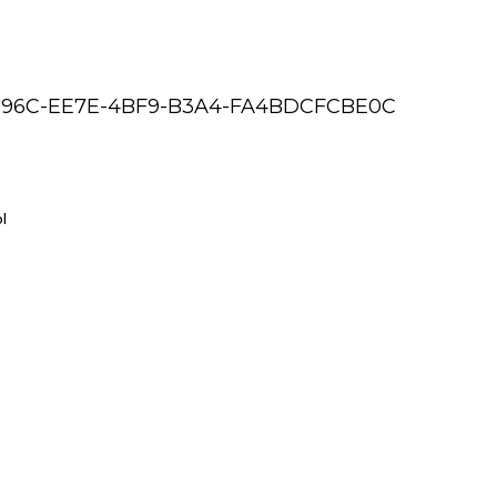
96C-EE7E-4BF9-B3A4-FA4BDCFCBE0C
ы