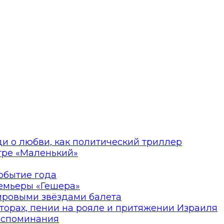
ди о любви, как политический триллер
атре «Маленький»
событие года
ремьеры «Гешера»
мировыми звёздами балета
торах, пении на рояле и притяжении Израиля
оспоминания