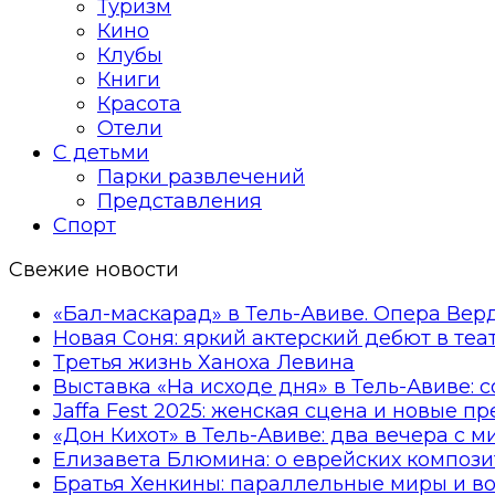
Туризм
Кино
Клубы
Книги
Красота
Отели
С детьми
Парки развлечений
Представления
Спорт
Свежие новости
«Бал-маскарад» в Тель-Авиве. Опера Вер
Новая Соня: яркий актерский дебют в те
Третья жизнь Ханоха Левина
Выставка «На исходе дня» в Тель-Авиве: 
Jaffa Fest 2025: женская сцена и новые п
«Дон Кихот» в Тель-Авиве: два вечера с 
Елизавета Блюмина: о еврейских компози
Братья Хенкины: параллельные миры и в