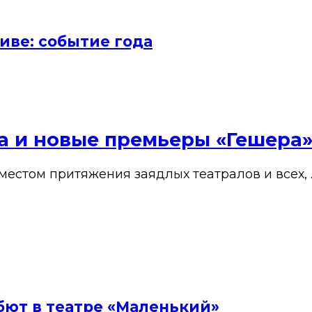
иве: событие года
ена и новые премьеры «Гешера
 местом притяжения заядлых театралов и всех, 
бют в театре «Маленький»