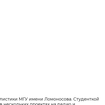
алистики МГУ имени Ломоносова. Студенткой
 в нескольких проектах на радио и