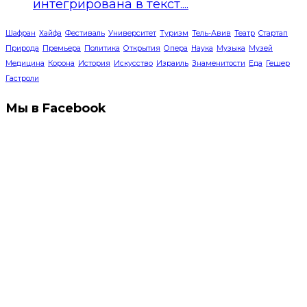
интегрирована в текст....
Шафран
Хайфа
Фестиваль
Университет
Туризм
Тель-Авив
Театр
Стартап
Природа
Премьера
Политика
Открытия
Опера
Наука
Музыка
Музей
Медицина
Корона
История
Искусство
Израиль
Знаменитости
Еда
Гешер
Гастроли
Мы в Facebook