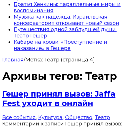
Братья Хенкины: параллельные миры и
воспоминания
Музыка как надежда: Израильская
консерватория открывает новый сезон
Путешествия одной заблудшей души.
Театр Гешер
Кабаре на крови: «Преступление и
наказание» в Гешере
Главная
/
Метка:
Театр
(страница 4)
Архивы тегов:
Театр
Гешер принял вызов: Jaffa
Fest уходит в онлайн
Все события
,
Культура
,
Общество
,
Театр
Комментарии
к записи Гешер принял вызов: