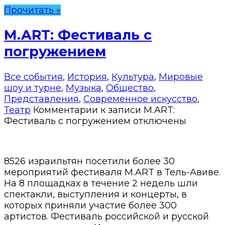
Прочитать »
M.ART: Фестиваль с
погружением
Все события
,
История
,
Культура
,
Мировые
шоу и турне
,
Музыка
,
Общество
,
Представления
,
Современное искусство
,
Театр
Комментарии
к записи M.ART:
Фестиваль с погружением
отключены
8526 израильтян посетили более 30
мероприятий фестиваля M.ART в Тель-Авиве.
На 8 площадках в течение 2 недель шли
спектакли, выступления и концерты, в
которых приняли участие более 300
артистов. Фестиваль российской и русской