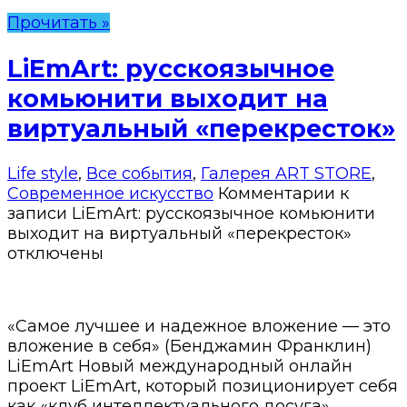
Прочитать »
LiEmArt: русскоязычное
комьюнити выходит на
виртуальный «перекресток»
Life style
,
Все события
,
Галерея ART STORE
,
Современное искусство
Комментарии
к
записи LiEmArt: русскоязычное комьюнити
выходит на виртуальный «перекресток»
отключены
«Самое лучшее и надежное вложение — это
вложение в себя» (Бенджамин Франклин)
LiEmArt Новый международный онлайн
проект LiEmArt, который позиционирует себя
как «клуб интеллектуального досуга»