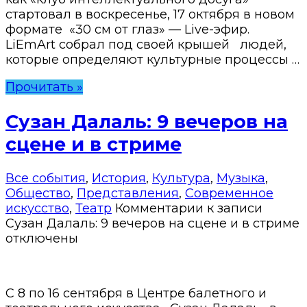
стартовал в воскресенье, 17 октября в новом
формате «30 см от глаз» — Live-эфир.
LiEmArt собрал под своей крышей людей,
которые определяют культурные процессы …
Прочитать »
Сузан Далаль: 9 вечеров на
сцене и в стриме
Все события
,
История
,
Культура
,
Музыка
,
Общество
,
Представления
,
Современное
искусство
,
Театр
Комментарии
к записи
Сузан Далаль: 9 вечеров на сцене и в стриме
отключены
C 8 по 16 сентября в Центре балетного и