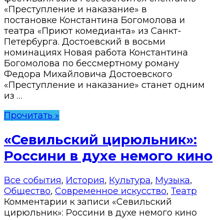
«Преступление и наказание» в
постановке Константина Богомолова и
театра «Приют комедианта» из Санкт-
Петербурга. Достоевский в восьми
номинациях Новая работа Константина
Богомолова по бессмертному роману
Федора Михайловича Достоевского
«Преступление и наказание» станет одним
из …
Прочитать »
«Севильский цирюльник»:
Россини в духе немого кино
Все события
,
История
,
Культура
,
Музыка
,
Общество
,
Современное искусство
,
Театр
Комментарии
к записи «Севильский
цирюльник»: Россини в духе немого кино