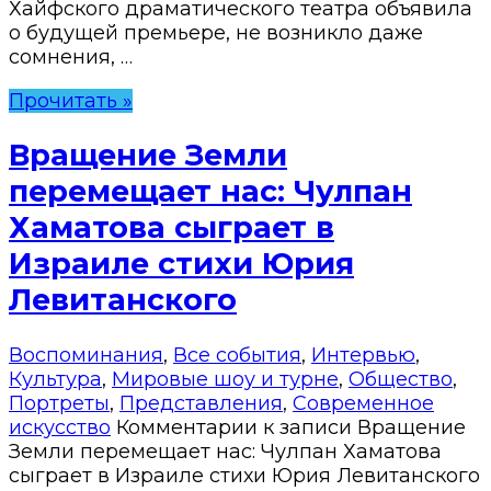
Хайфского драматического театра объявила
о будущей премьере, не возникло даже
сомнения, …
Прочитать »
Вращение Земли
перемещает нас: Чулпан
Хаматова сыграет в
Израиле стихи Юрия
Левитанского
Воспоминания
,
Все события
,
Интервью
,
Культура
,
Мировые шоу и турне
,
Общество
,
Портреты
,
Представления
,
Современное
искусство
Комментарии
к записи Вращение
Земли перемещает нас: Чулпан Хаматова
сыграет в Израиле стихи Юрия Левитанского