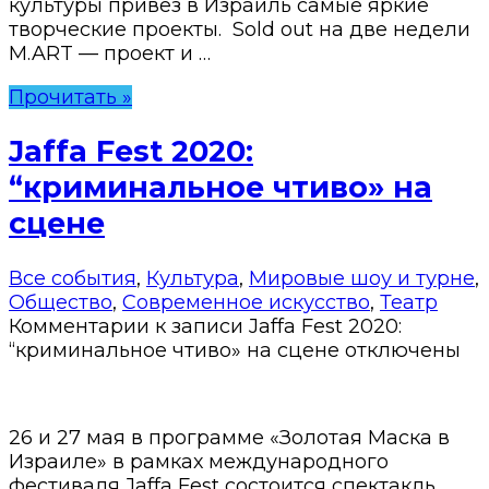
культуры привез в Израиль самые яркие
творческие проекты. Sold out на две недели
M.ART — проект и …
Прочитать »
Jaffa Fest 2020:
“криминальное чтиво» на
сцене
Все события
,
Культура
,
Мировые шоу и турне
,
Общество
,
Современное искусство
,
Театр
Комментарии
к записи Jaffa Fest 2020:
“криминальное чтиво» на сцене
отключены
26 и 27 мая в программе «Золотая Маска в
Израиле» в рамках международного
фестиваля Jaffa Fest состоится спектакль