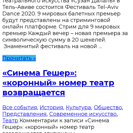
театрального искусства «Сузан Далаль» в
Тель-Авиве состоится Фестиваль Tel-Aviv
Dance 2020. 9 мировых балетных премьер
будут представлены на стриминговой
онлайн платформе. Стрим для 9 мировых
премьер Каждый вечер – новая премьера за
символическую сумму в 20 шекелей.
Знаменитый фестиваль на новой …
Прочитать »
«Синема Гешер»:
«коронный» номер театр
возвращается
Все события
,
История
,
Культура
,
Общество
,
Представления
,
Современное искусство
,
Театр
Комментарии
к записи «Синема
Гешер»: «коронный» номер театр