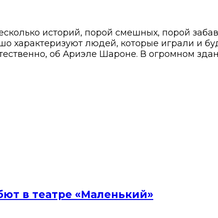
колько историй, порой смешных, порой забавны
шо характеризуют людей, которые играли и бу
стественно, об Ариэле Шароне. В огромном зда
бют в театре «Маленький»