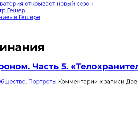
ватория открывает новый сезон
тр Гешер
ние» в Гешере
инания
оном. Часть 5. «Телохраните
бщество
,
Портреты
Комментарии
к записи Дав