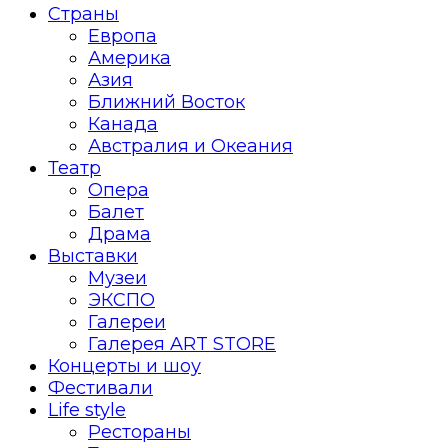
Страны
Европа
Америка
Азия
Ближний Восток
Канада
Австралия и Океания
Театр
Опера
Балет
Драма
Выставки
Музеи
ЭКСПО
Галереи
Галерея ART STORE
Концерты и шоу
Фестивали
Life style
Рестораны