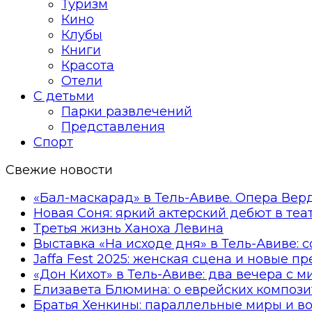
Туризм
Кино
Клубы
Книги
Красота
Отели
С детьми
Парки развлечений
Представления
Спорт
Свежие новости
«Бал-маскарад» в Тель-Авиве. Опера Вер
Новая Соня: яркий актерский дебют в те
Третья жизнь Ханоха Левина
Выставка «На исходе дня» в Тель-Авиве: 
Jaffa Fest 2025: женская сцена и новые п
«Дон Кихот» в Тель-Авиве: два вечера с 
Елизавета Блюмина: о еврейских компози
Братья Хенкины: параллельные миры и в