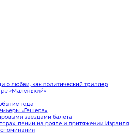
ди о любви, как политический триллер
атре «Маленький»
событие года
ремьеры «Гешера»
мировыми звёздами балета
торах, пении на рояле и притяжении Израиля
оспоминания