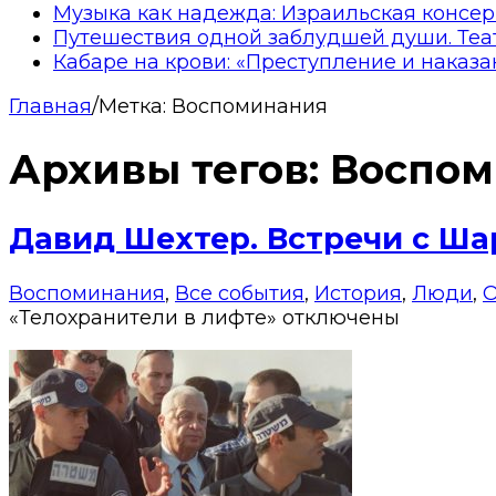
Музыка как надежда: Израильская консер
Путешествия одной заблудшей души. Теа
Кабаре на крови: «Преступление и наказа
Главная
/
Метка:
Воспоминания
Архивы тегов:
Воспом
Давид Шехтер. Встречи с Шар
Воспоминания
,
Все события
,
История
,
Люди
,
О
«Телохранители в лифте»
отключены