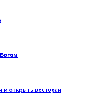
е
 Богом
м и открыть ресторан