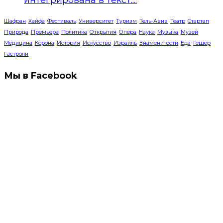
Шафран
Хайфа
Фестиваль
Университет
Туризм
Тель-Авив
Театр
Стартап
Природа
Премьера
Политика
Открытия
Опера
Наука
Музыка
Музей
Медицина
Корона
История
Искусство
Израиль
Знаменитости
Еда
Гешер
Гастроли
Мы в Facebook