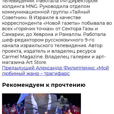
телевидении. Работала PR-директором
холдинга MNG. Руководила отделом
коммуникационной группы «Тайный
Советник». В Израиле в качестве
корреспондента «Новой газеты» побывала во
всех «горячих точках» от Сектора Газы и
Самарии, до Хеврона и Рамаллы. Работала
шеф-редактором русскоязычного 9-го
канала израильского телевидения. Автор
проекта, издатель и владелец ресурса
Carmel Magazine. Владелец галереи и арт-
магазина Art Store.
Предыдущий
Александр Филиппенко: «Мой
любимый жанр – трагифарс
Рекомендуем к прочтению