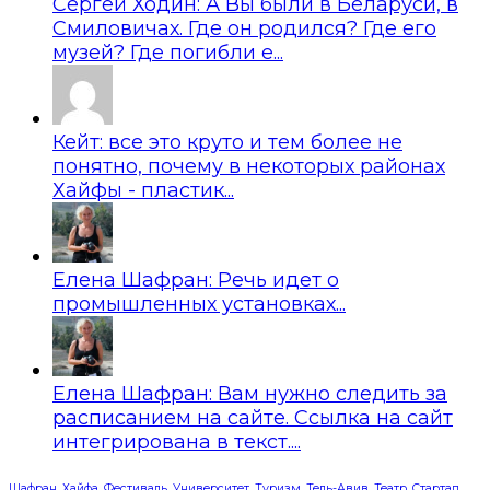
Сергей Ходин: А Вы были в Беларуси, в
Смиловичах. Где он родился? Где его
музей? Где погибли е...
Кейт: все это круто и тем более не
понятно, почему в некоторых районах
Хайфы - пластик...
Елена Шафран: Речь идет о
промышленных установках...
Елена Шафран: Вам нужно следить за
расписанием на сайте. Ссылка на сайт
интегрирована в текст....
Шафран
Хайфа
Фестиваль
Университет
Туризм
Тель-Авив
Театр
Стартап