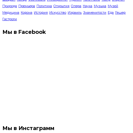
Природа
Премьера
Политика
Открытия
Опера
Наука
Музыка
Музей
Медицина
Корона
История
Искусство
Израиль
Знаменитости
Еда
Гешер
Гастроли
Мы в Facebook
Мы в Инстаграмм