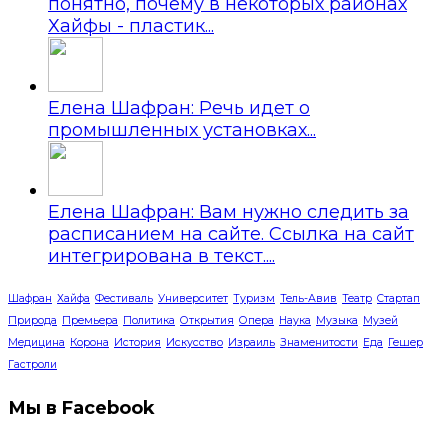
понятно, почему в некоторых районах
Хайфы - пластик...
Елена Шафран: Речь идет о
промышленных установках...
Елена Шафран: Вам нужно следить за
расписанием на сайте. Ссылка на сайт
интегрирована в текст....
Шафран
Хайфа
Фестиваль
Университет
Туризм
Тель-Авив
Театр
Стартап
Природа
Премьера
Политика
Открытия
Опера
Наука
Музыка
Музей
Медицина
Корона
История
Искусство
Израиль
Знаменитости
Еда
Гешер
Гастроли
Мы в Facebook