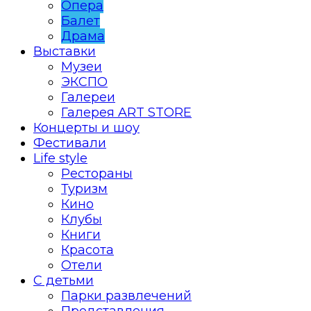
Опера
Балет
Драма
Выставки
Музеи
ЭКСПО
Галереи
Галерея ART STORE
Концерты и шоу
Фестивали
Life style
Рестораны
Туризм
Кино
Клубы
Книги
Красота
Отели
С детьми
Парки развлечений
Представления