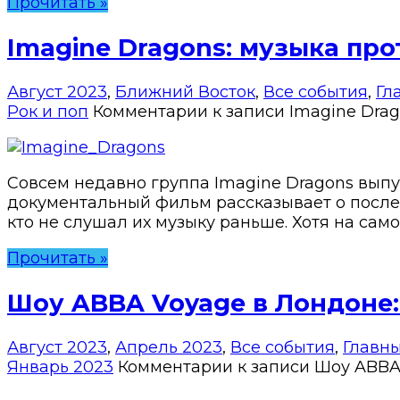
Прочитать »
Imagine Dragons: музыка пр
Август 2023
,
Ближний Восток
,
Все события
,
Гл
Рок и поп
Комментарии
к записи Imagine Drag
Cовсем недавно группа Imagine Dragons выпу
документальный фильм рассказывает о последс
кто не слушал их музыку раньше. Хотя на сам
Прочитать »
Шоу ABBA Voyage в Лондоне:
Август 2023
,
Апрель 2023
,
Все события
,
Главн
Январь 2023
Комментарии
к записи Шоу ABBA