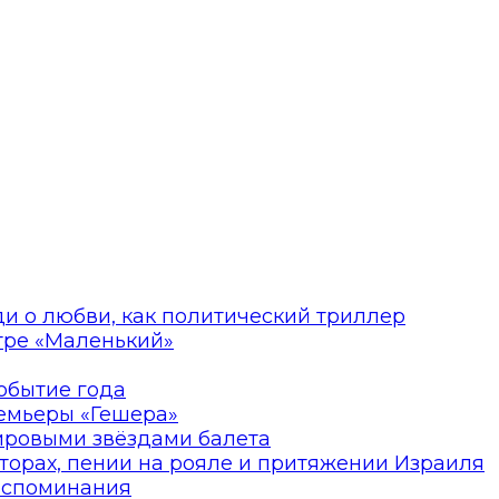
ди о любви, как политический триллер
атре «Маленький»
событие года
ремьеры «Гешера»
мировыми звёздами балета
торах, пении на рояле и притяжении Израиля
оспоминания