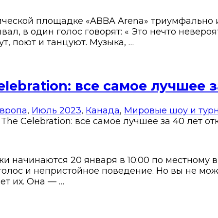
ической площадке «ABBA Arena» триумфально 
вал, в один голос говорят: « Это нечто неверо
, поют и танцуют. Музыка, …
ebration: все самое лучшее з
вропа
,
Июль 2023
,
Канада
,
Мировые шоу и тур
he Celebration: все самое лучшее за 40 лет
от
и начинаются 20 января в 10:00 по местному 
олос и непристойное поведение. Но вы не мож
ет их. Она — …