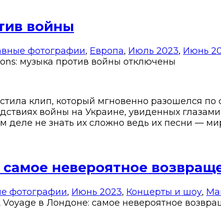
отив войны
авные фотографии
,
Европа
,
Июль 2023
,
Июнь 2
ons: музыка против войны
отключены
стила клип, который мгновенно разошелся по 
твиях войны на Украине, увиденных глазами 14
ом деле не знать их сложно ведь их песни — м
 самое невероятное возвраще
ые фотографии
,
Июнь 2023
,
Концерты и шоу
,
Ма
 Voyage в Лондоне: самое невероятное возвра