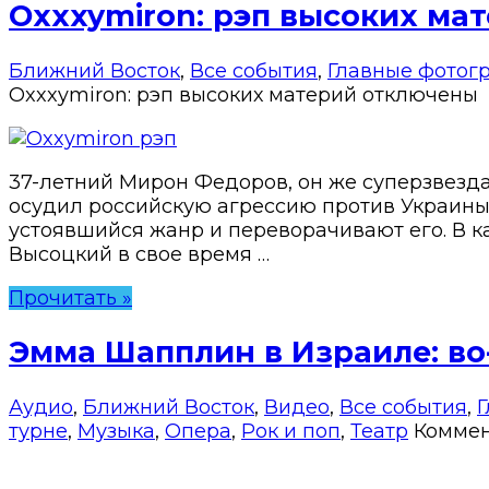
Oxxxymiron: рэп высоких ма
Ближний Восток
,
Все события
,
Главные фотог
Oxxxymiron: рэп высоких материй
отключены
37-летний Мирон Федоров, он же суперзвезда
осудил российскую агрессию против Украины
устоявшийся жанр и переворачивают его. В к
Высоцкий в свое время …
Прочитать »
Эмма Шапплин в Израиле: во
Аудио
,
Ближний Восток
,
Видео
,
Все события
,
турне
,
Музыка
,
Опера
,
Рок и поп
,
Театр
Комме