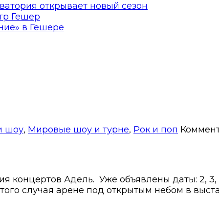
ватория открывает новый сезон
тр Гешер
ние» в Гешере
и шоу
,
Мировые шоу и турне
,
Рок и поп
Коммен
концертов Адель. Уже объявлены даты: 2, 3, 9, 10
этого случая арене под открытым небом в выс