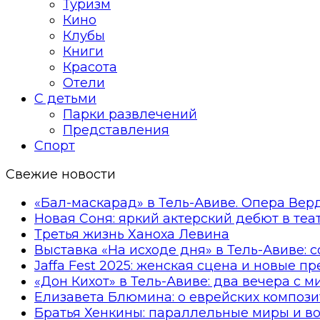
Туризм
Кино
Клубы
Книги
Красота
Отели
С детьми
Парки развлечений
Представления
Спорт
Свежие новости
«Бал-маскарад» в Тель-Авиве. Опера Вер
Новая Соня: яркий актерский дебют в те
Третья жизнь Ханоха Левина
Выставка «На исходе дня» в Тель-Авиве: 
Jaffa Fest 2025: женская сцена и новые п
«Дон Кихот» в Тель-Авиве: два вечера с 
Елизавета Блюмина: о еврейских компози
Братья Хенкины: параллельные миры и в