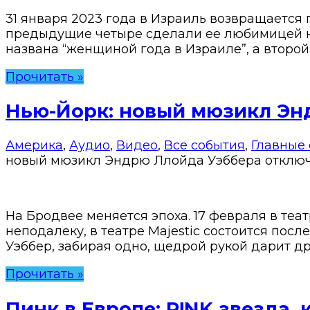
31 января 2023 года в Израиль возвращается 
предыдущие четыре сделали ее любимицей на
названа “женщиной года в Израиле”, а второй
Прочитать »
Нью-Йорк: новый мюзикл Эн
Америка
,
Аудио
,
Видео
,
Все события
,
Главные
новый мюзикл Эндрю Ллойда Уэббера
отклю
На Бродвее меняется эпоха. 17 февраля в теа
неподалеку, в театре Majestic состоится пос
Уэббер, забирая одно, щедрой рукой дарит дру
Прочитать »
Пинк в Европе: P!NK звезда,