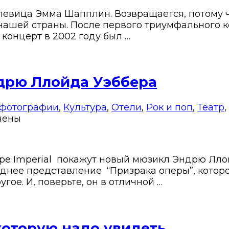
певица Эмма Шапплин. Возвращается, потому чт
шей страны. После первого триумфального кон
 концерт в 2002 году был …
дрю Ллойда Уэббера
 фотографии
,
Культура
,
Отели
,
Рок и поп
,
Театр
,
чены
тре Imperial покажут новый мюзикл Эндрю Лло
леднее представление “Призрака оперы”, которо
гое. И, поверьте, он в отличной …
 которую надо увидеть