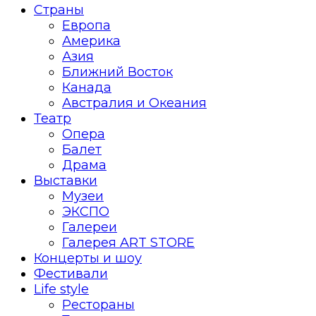
Страны
Европа
Америка
Азия
Ближний Восток
Канада
Австралия и Океания
Театр
Опера
Балет
Драма
Выставки
Музеи
ЭКСПО
Галереи
Галерея ART STORE
Концерты и шоу
Фестивали
Life style
Рестораны