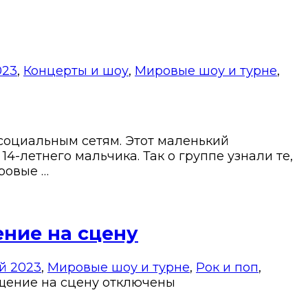
023
,
Концерты и шоу
,
Мировые шоу и турне
,
социальным сетям. Этот маленький
-летнего мальчика. Так о группе узнали те,
ировые …
ние на сцену
й 2023
,
Мировые шоу и турне
,
Рок и поп
,
щение на сцену
отключены