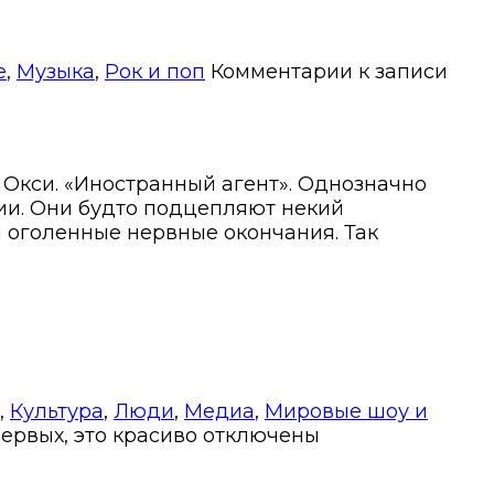
е
,
Музыка
,
Рок и поп
Комментарии
к записи
 Окси. «Иностранный агент». Однозначно
ии. Они будто подцепляют некий
и оголенные нервные окончания. Так
,
Культура
,
Люди
,
Медиа
,
Мировые шоу и
ервых, это красиво
отключены