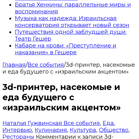
Братья Хенкины: параллельные миры и
воспоминания
Музыка как надежда: Израильская
консерватория открывает новый сезон
Путешествия одной заблудшей души.
Театр Гешер
Кабаре на крови: «Преступление и
наказание» в Гешере
Главная
/
Все события
/
3d-принтер, насекомые
и еда будущего с «израильским акцентом»
3d-принтер, насекомые и
еда будущего с
«израильским акцентом»
Наталья Гужвинская
Все события
,
Еда
,
Интервью
,
Кулинария
,
Культура
,
Общество
,
Рестораны
Комментарии
к записи 3d-