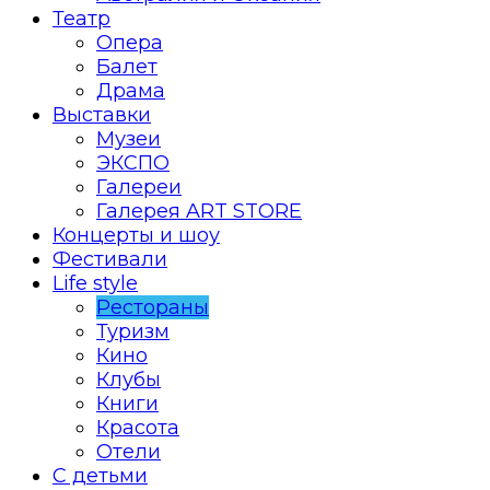
Театр
Опера
Балет
Драма
Выставки
Музеи
ЭКСПО
Галереи
Галерея ART STORE
Концерты и шоу
Фестивали
Life style
Рестораны
Туризм
Кино
Клубы
Книги
Красота
Отели
С детьми