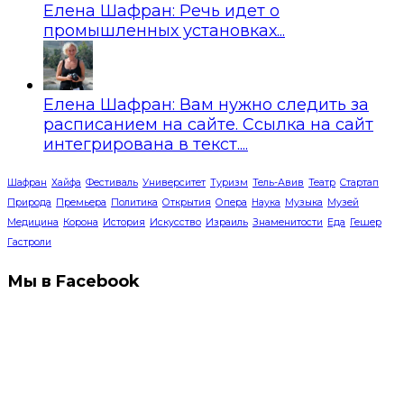
Елена Шафран: Речь идет о
промышленных установках...
Елена Шафран: Вам нужно следить за
расписанием на сайте. Ссылка на сайт
интегрирована в текст....
Шафран
Хайфа
Фестиваль
Университет
Туризм
Тель-Авив
Театр
Стартап
Природа
Премьера
Политика
Открытия
Опера
Наука
Музыка
Музей
Медицина
Корона
История
Искусство
Израиль
Знаменитости
Еда
Гешер
Гастроли
Мы в Facebook