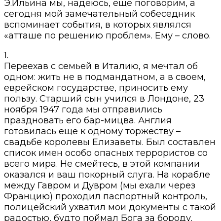
Э.Ильина мы, надеюсь, еще поговорим, а
сегодня мой замечательный собеседник
вспоминает события, в которых являлся
«атташе по решению проблем». Ему – слово.
1.
Переехав с семьей в Италию, я мечтал об
одном: жить не в подмандатном, а в своем,
еврейском государстве, приносить ему
пользу. Старший сын учился в Лондоне, 23
ноября 1947 года мы отправились
праздновать его бар-мицва. Англия
готовилась еще к одному торжеству –
свадьбе королевы Елизаветы. Был составлен
список имен особо опасных террористов со
всего мира. Не смейтесь, в этой компании
оказался и ваш покорный слуга. На корабле
между Гавром и Дувром (мы ехали через
Францию) проходил паспортный контроль,
полицейский ухватил мои документы с такой
радостью, будто поймал Бога за бороду.