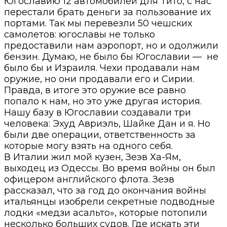
Югославию 12 автомобилей для Тито, с нас
перестали брать деньги за пользование их
портами. Так мы перевезли 50 чешских
самолетов: югославы не только
предоставили нам аэропорт, но и одолжили
бензин. Думаю, не было бы Югославии — не
было бы и Израиля. Чехи продавали нам
оружие, но они продавали его и Сирии.
Правда, в итоге это оружие все равно
попало к нам, но это уже другая история.
Нашу базу в Югославии создавали три
человека: Эхуд Авриэль, Шайке Дан и я. Но
были две операции, ответственность за
которые могу взять на одного себя.
В Италии жил мой кузен, Зеэв Ха-Ям,
выходец из Одессы. Во время войны он был
офицером английского флота. Зеэв
рассказал, что за год до окончания войны
итальянцы изобрели секретные подводные
лодки «медзи асальто», которые потопили
несколько больших судов. Где искать эти