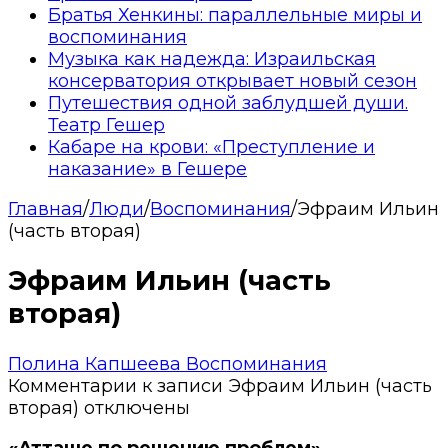
Братья Хенкины: параллельные миры и
воспоминания
Музыка как надежда: Израильская
консерватория открывает новый сезон
Путешествия одной заблудшей души.
Театр Гешер
Кабаре на крови: «Преступление и
наказание» в Гешере
Главная
/
Люди
/
Воспоминания
/
Эфраим Ильин
(часть вторая)
Эфраим Ильин (часть
вторая)
Полина Капшеева
Воспоминания
Комментарии
к записи Эфраим Ильин (часть
вторая)
отключены
«Атташе по решению проблем»