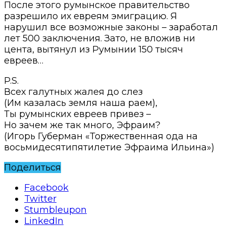
После этого румынское правительство
разрешило их евреям эмиграцию. Я
нарушил все возможные законы – заработал
лет 500 заключения. Зато, не вложив ни
цента, вытянул из Румынии 150 тысяч
евреев…
P.S.
Всех галутных жалея до слез
(Им казалась земля наша раем),
Ты румынских евреев привез –
Но зачем же так много, Эфраим?
(Игорь Губерман «Торжественная ода на
восьмидесятипятилетие Эфраима Ильина»)
Поделиться
Facebook
Twitter
Stumbleupon
LinkedIn