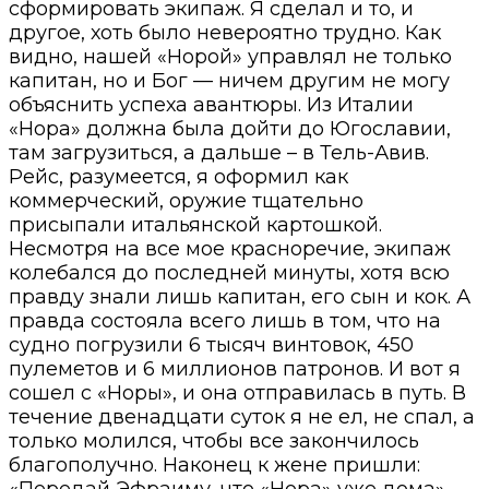
сформировать экипаж. Я сделал и то, и
другое, хоть было невероятно трудно. Как
видно, нашей «Норой» управлял не только
капитан, но и Бог — ничем другим не могу
объяснить успеха авантюры. Из Италии
«Нора» должна была дойти до Югославии,
там загрузиться, а дальше – в Тель-Авив.
Рейс, разумеется, я оформил как
коммерческий, оружие тщательно
присыпали итальянской картошкой.
Несмотря на все мое красноречие, экипаж
колебался до последней минуты, хотя всю
правду знали лишь капитан, его сын и кок. А
правда состояла всего лишь в том, что на
судно погрузили 6 тысяч винтовок, 450
пулеметов и 6 миллионов патронов. И вот я
сошел с «Норы», и она отправилась в путь. В
течение двенадцати суток я не ел, не спал, а
только молился, чтобы все закончилось
благополучно. Наконец к жене пришли:
«Передай Эфраиму, что «Нора» уже дома».