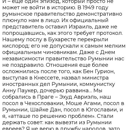
И – еще один эпизод, который просто не
может не войти в историю. В 1949 году
румынское правительство демонстративно
плюнуло нам в лицо. Их официальный
представитель оставил Израиль, даже не
попрощавшись, как этого требует протокол.
Нашему послу в Бухаресте перекрыли
кислород: его не допускали к самым мелким
официальным чиновникам. Даже с Днем
независимости правительство Румынии нас
не поздравило. Отношения еще более
осложнились после того, как Бен Гурион,
выступая в Кнессете, назвал министра
иностранных дел Румынии, коммунистку
Анну Паукер, дочерью раввина… Мы
собрались в Праге – Эхуд Авриэль, наш
посол в Чехословакии, Моше Агами, посол в
Румынии, Шайке Дан, посол в Югославии, и
я, «атташе по решению проблем». Стали
держать совет: как вывезти из Румынии
евреев? Я не верю в дружбу народов, зато